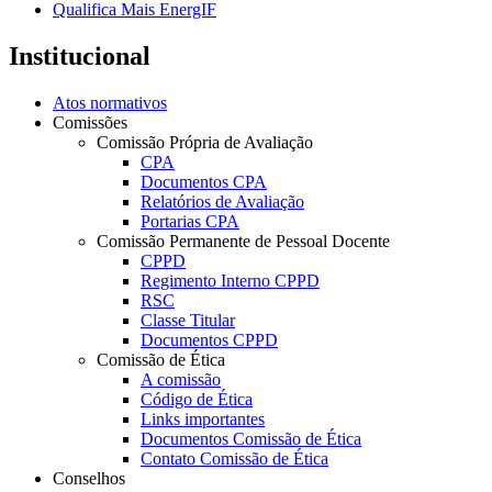
Qualifica Mais EnergIF
Institucional
Atos normativos
Comissões
Comissão Própria de Avaliação
CPA
Documentos CPA
Relatórios de Avaliação
Portarias CPA
Comissão Permanente de Pessoal Docente
CPPD
Regimento Interno CPPD
RSC
Classe Titular
Documentos CPPD
Comissão de Ética
A comissão
Código de Ética
Links importantes
Documentos Comissão de Ética
Contato Comissão de Ética
Conselhos