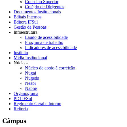
Conselho Superior
Colégio de Dirigentes
Documentos Institucionais
Editais Internos
Editora IFSul
Gestão de Pessoas
Infraestrutura
Laudo de acessibilidade
Programa de trabalho
Indicadores de acessibilidade
Instituto
Mídia Institucional
Núcleos
Núcleo de apoio à correição
Nugai
Nugeds
Neabi
Napne
Organograma
PDI IFSul
Regimento Geral e Interno
Reitoria
Câmpus