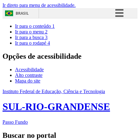
Ir direto para menu de acessibilidade.
BRASIL
Simplifique!
Ir para o conteúdo
1
Ir para o menu
2
Comunica BR
Ir para a busca
3
Ir para o rodapé
4
Participe
Acesso à informação
Opções de acessibilidade
Legislação
Acessibilidade
Canais
Alto contraste
Mapa do site
Instituto Federal de Educação, Ciência e Tecnologia
SUL-RIO-GRANDENSE
Passo Fundo
Buscar no portal