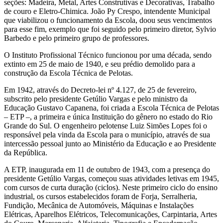
seções: Madeira, Metal, Artes Construtivas e Decorativas, Trabalho
de couro e Eletro-Chimica. João Py Crespo, intendente Municipal
que viabilizou o funcionamento da Escola, doou seus vencimentos
para esse fim, exemplo que foi seguido pelo primeiro diretor, Sylvio
Barbedo e pelo primeiro grupo de professores.
O Instituto Profissional Técnico funcionou por uma década, sendo
extinto em 25 de maio de 1940, e seu prédio demolido para a
construção da Escola Técnica de Pelotas.
Em 1942, através do Decreto-lei nº 4.127, de 25 de fevereiro,
subscrito pelo presidente Getúlio Vargas e pelo ministro da
Educação Gustavo Capanena, foi criada a Escola Técnica de Pelotas
– ETP –, a primeira e única Instituição do gênero no estado do Rio
Grande do Sul. O engenheiro pelotense Luiz Simões Lopes foi o
responsável pela vinda da Escola para o município, através de sua
intercessão pessoal junto ao Ministério da Educação e ao Presidente
da República.
A ETP, inaugurada em 11 de outubro de 1943, com a presença do
presidente Getúlio Vargas, começou suas atividades letivas em 1945,
com cursos de curta duração (ciclos). Neste primeiro ciclo do ensino
industrial, os cursos estabelecidos foram de Forja, Serralheria,
Fundição, Mecânica de Automóveis, Máquinas e Instalações
Elétricas, Aparelhos Elétricos, Telecomunicações, Carpintaria, Artes