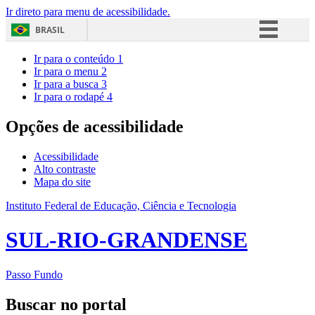
Ir direto para menu de acessibilidade.
BRASIL
Simplifique!
Ir para o conteúdo
1
Ir para o menu
2
Comunica BR
Ir para a busca
3
Ir para o rodapé
4
Participe
Acesso à informação
Opções de acessibilidade
Legislação
Acessibilidade
Canais
Alto contraste
Mapa do site
Instituto Federal de Educação, Ciência e Tecnologia
SUL-RIO-GRANDENSE
Passo Fundo
Buscar no portal