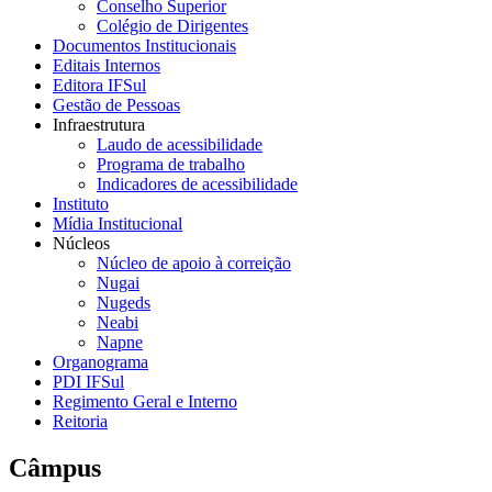
Conselho Superior
Colégio de Dirigentes
Documentos Institucionais
Editais Internos
Editora IFSul
Gestão de Pessoas
Infraestrutura
Laudo de acessibilidade
Programa de trabalho
Indicadores de acessibilidade
Instituto
Mídia Institucional
Núcleos
Núcleo de apoio à correição
Nugai
Nugeds
Neabi
Napne
Organograma
PDI IFSul
Regimento Geral e Interno
Reitoria
Câmpus