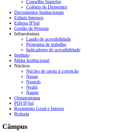
Conselho Superior
Colégio de Dirigentes
Documentos Institucionais
Editais Internos
Editora IFSul
Gestão de Pessoas
Infraestrutura
Laudo de acessibilidade
Programa de trabalho
Indicadores de acessibilidade
Instituto
Mídia Institucional
Núcleos
Núcleo de apoio à correição
Nugai
Nugeds
Neabi
Napne
Organograma
PDI IFSul
Regimento Geral e Interno
Reitoria
Câmpus