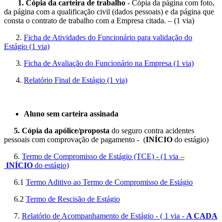
1. Cópia da carteira de trabalho
- Cópia da página com foto,
da página com a qualificação civil (dados pessoais) e da página que
consta o contrato de trabalho com a Empresa citada. – (1 via)
2.
Ficha de Atividades do Funcionário para validação do
Estágio (1 via)
3.
Ficha de Avaliação do Funcionário na Empresa (1 via)
4.
Relatório Final de Estágio (1 via)
Aluno sem carteira assinada
5. Cópia da apólice/proposta
do seguro contra acidentes
pessoais com comprovação de pagamento - (
INÍCIO
do estágio)
6.
Termo de Compromisso de Estágio (TCE) - (1 via –
INÍCIO
do estágio)
6.1
Termo Aditivo ao Termo de Compromisso de Estágio
6.2
Termo de Rescisão de Estágio
7.
Relatório de Acompanhamento de Estágio - ( 1 via -
A CADA