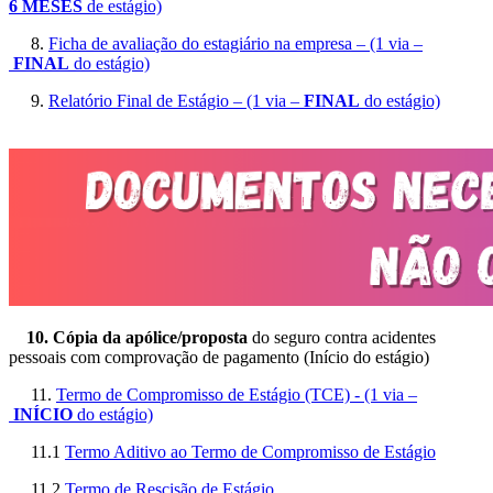
6 MESES
de estágio)
8.
Ficha de avaliação do estagiário na empresa – (1 via –
FINAL
do estágio)
9.
Relatório Final de Estágio – (1 via –
FINAL
do estágio)
10. Cópia da apólice/proposta
do seguro contra acidentes
pessoais com comprovação de pagamento (Início do estágio)
11.
Termo de Compromisso de Estágio (TCE) - (1 via –
INÍCIO
do estágio)
11.1
Termo Aditivo ao Termo de Compromisso de Estágio
11.2
Termo de Rescisão de Estágio