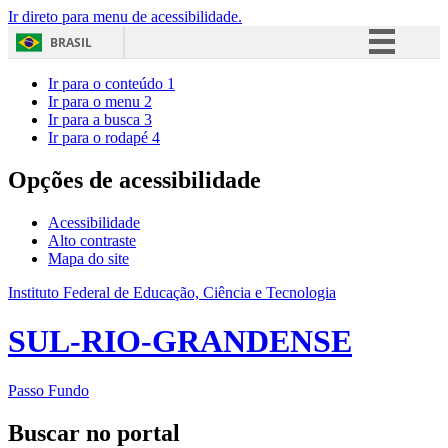
Ir direto para menu de acessibilidade.
BRASIL
Simplifique!
Ir para o conteúdo
1
Ir para o menu
2
Comunica BR
Ir para a busca
3
Ir para o rodapé
4
Participe
Acesso à informação
Opções de acessibilidade
Legislação
Acessibilidade
Canais
Alto contraste
Mapa do site
Instituto Federal de Educação, Ciência e Tecnologia
SUL-RIO-GRANDENSE
Passo Fundo
Buscar no portal