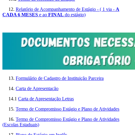
12.
Relatório de Acompanhamento de Estágio - ( 1 via -
A
CADA 6 MESES
e ao
FINAL
do estágio)
13.
Formulário de Cadastro de Instituição Parceira
14.
Carta de Apresentação
14.1
Carta de Apresentação Letras
15.
Termo de Compromisso Estágio e Plano de Atividades
16.
Termo de Compromisso Estágio e Plano de Atividades
(Escolas Estaduais)
17.
Plano de Estágio em Inglês