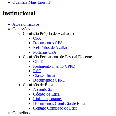
Qualifica Mais EnergIF
Institucional
Atos normativos
Comissões
Comissão Própria de Avaliação
CPA
Documentos CPA
Relatórios de Avaliação
Portarias CPA
Comissão Permanente de Pessoal Docente
CPPD
Regimento Interno CPPD
RSC
Classe Titular
Documentos CPPD
Comissão de Ética
A comissão
Código de Ética
Links importantes
Documentos Comissão de Ética
Contato Comissão de Ética
Conselhos