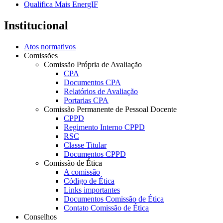
Qualifica Mais EnergIF
Institucional
Atos normativos
Comissões
Comissão Própria de Avaliação
CPA
Documentos CPA
Relatórios de Avaliação
Portarias CPA
Comissão Permanente de Pessoal Docente
CPPD
Regimento Interno CPPD
RSC
Classe Titular
Documentos CPPD
Comissão de Ética
A comissão
Código de Ética
Links importantes
Documentos Comissão de Ética
Contato Comissão de Ética
Conselhos