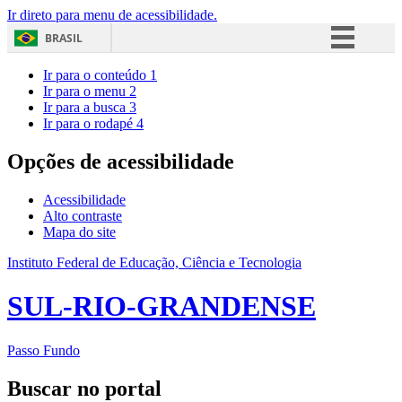
Ir direto para menu de acessibilidade.
BRASIL
Simplifique!
Ir para o conteúdo
1
Ir para o menu
2
Comunica BR
Ir para a busca
3
Ir para o rodapé
4
Participe
Acesso à informação
Opções de acessibilidade
Legislação
Acessibilidade
Canais
Alto contraste
Mapa do site
Instituto Federal de Educação, Ciência e Tecnologia
SUL-RIO-GRANDENSE
Passo Fundo
Buscar no portal