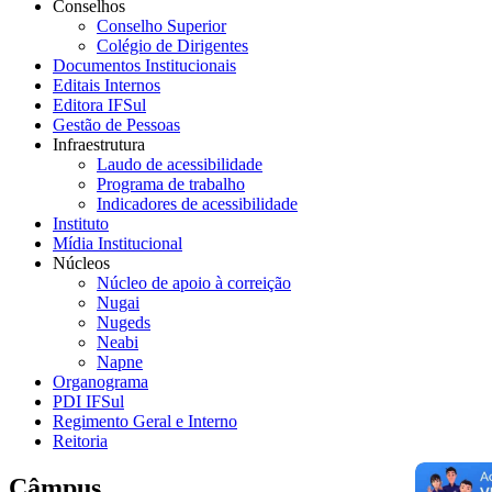
Conselhos
Conselho Superior
Colégio de Dirigentes
Documentos Institucionais
Editais Internos
Editora IFSul
Gestão de Pessoas
Infraestrutura
Laudo de acessibilidade
Programa de trabalho
Indicadores de acessibilidade
Instituto
Mídia Institucional
Núcleos
Núcleo de apoio à correição
Nugai
Nugeds
Neabi
Napne
Organograma
PDI IFSul
Regimento Geral e Interno
Reitoria
Câmpus