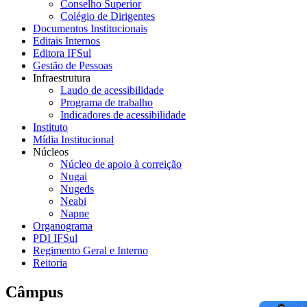
Conselho Superior
Colégio de Dirigentes
Documentos Institucionais
Editais Internos
Editora IFSul
Gestão de Pessoas
Infraestrutura
Laudo de acessibilidade
Programa de trabalho
Indicadores de acessibilidade
Instituto
Mídia Institucional
Núcleos
Núcleo de apoio à correição
Nugai
Nugeds
Neabi
Napne
Organograma
PDI IFSul
Regimento Geral e Interno
Reitoria
Câmpus