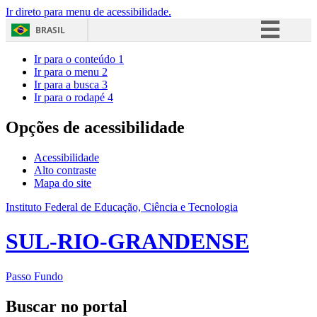
Ir direto para menu de acessibilidade.
BRASIL
Simplifique!
Ir para o conteúdo
1
Ir para o menu
2
Comunica BR
Ir para a busca
3
Ir para o rodapé
4
Participe
Acesso à informação
Opções de acessibilidade
Legislação
Acessibilidade
Canais
Alto contraste
Mapa do site
Instituto Federal de Educação, Ciência e Tecnologia
SUL-RIO-GRANDENSE
Passo Fundo
Buscar no portal