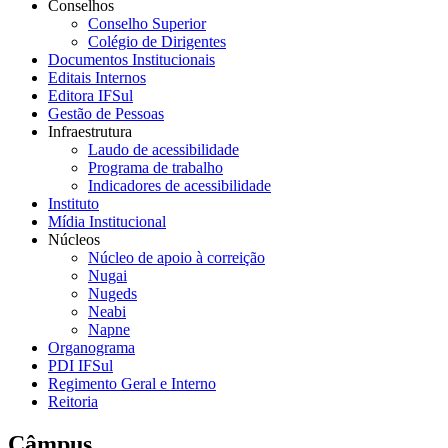
Conselhos
Conselho Superior
Colégio de Dirigentes
Documentos Institucionais
Editais Internos
Editora IFSul
Gestão de Pessoas
Infraestrutura
Laudo de acessibilidade
Programa de trabalho
Indicadores de acessibilidade
Instituto
Mídia Institucional
Núcleos
Núcleo de apoio à correição
Nugai
Nugeds
Neabi
Napne
Organograma
PDI IFSul
Regimento Geral e Interno
Reitoria
Câmpus