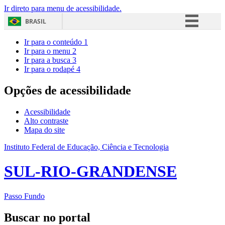
Ir direto para menu de acessibilidade.
BRASIL
Simplifique!
Ir para o conteúdo
1
Ir para o menu
2
Comunica BR
Ir para a busca
3
Ir para o rodapé
4
Participe
Acesso à informação
Opções de acessibilidade
Legislação
Acessibilidade
Canais
Alto contraste
Mapa do site
Instituto Federal de Educação, Ciência e Tecnologia
SUL-RIO-GRANDENSE
Passo Fundo
Buscar no portal