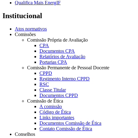
Qualifica Mais EnergIF
Institucional
Atos normativos
Comissões
Comissão Própria de Avaliação
CPA
Documentos CPA
Relatórios de Avaliação
Portarias CPA
Comissão Permanente de Pessoal Docente
CPPD
Regimento Interno CPPD
RSC
Classe Titular
Documentos CPPD
Comissão de Ética
A comissão
Código de Ética
Links importantes
Documentos Comissão de Ética
Contato Comissão de Ética
Conselhos