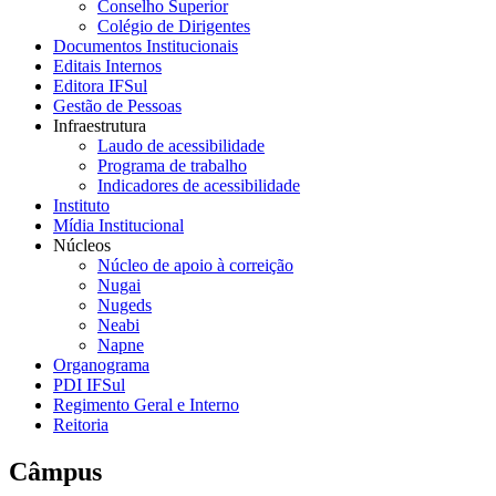
Conselho Superior
Colégio de Dirigentes
Documentos Institucionais
Editais Internos
Editora IFSul
Gestão de Pessoas
Infraestrutura
Laudo de acessibilidade
Programa de trabalho
Indicadores de acessibilidade
Instituto
Mídia Institucional
Núcleos
Núcleo de apoio à correição
Nugai
Nugeds
Neabi
Napne
Organograma
PDI IFSul
Regimento Geral e Interno
Reitoria
Câmpus