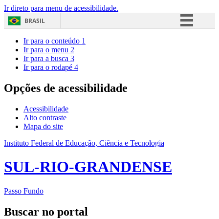
Ir direto para menu de acessibilidade.
BRASIL
Simplifique!
Ir para o conteúdo
1
Ir para o menu
2
Comunica BR
Ir para a busca
3
Ir para o rodapé
4
Participe
Acesso à informação
Opções de acessibilidade
Legislação
Acessibilidade
Canais
Alto contraste
Mapa do site
Instituto Federal de Educação, Ciência e Tecnologia
SUL-RIO-GRANDENSE
Passo Fundo
Buscar no portal