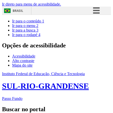
Ir direto para menu de acessibilidade.
BRASIL
Simplifique!
Ir para o conteúdo
1
Ir para o menu
2
Comunica BR
Ir para a busca
3
Ir para o rodapé
4
Participe
Acesso à informação
Opções de acessibilidade
Legislação
Acessibilidade
Canais
Alto contraste
Mapa do site
Instituto Federal de Educação, Ciência e Tecnologia
SUL-RIO-GRANDENSE
Passo Fundo
Buscar no portal