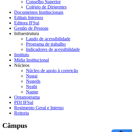
Conselho Superior
Colégio de Dirigentes
Documentos Institucionais
Editais Internos
Editora IFSul
Gestão de Pessoas
Infraestrutura
Laudo de acessibilidade
Programa de trabalho
Indicadores de acessibilidade
Instituto
Mídia Institucional
Núcleos
Núcleo de apoio à correição
Nugai
Nugeds
Neabi
Napne
Organograma
PDI IFSul
Regimento Geral e Interno
Reitoria
Câmpus