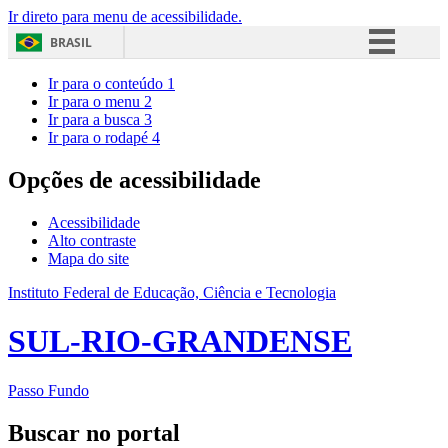
Ir direto para menu de acessibilidade.
BRASIL
Simplifique!
Ir para o conteúdo
1
Ir para o menu
2
Comunica BR
Ir para a busca
3
Ir para o rodapé
4
Participe
Acesso à informação
Opções de acessibilidade
Legislação
Acessibilidade
Canais
Alto contraste
Mapa do site
Instituto Federal de Educação, Ciência e Tecnologia
SUL-RIO-GRANDENSE
Passo Fundo
Buscar no portal