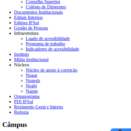
Conselho Superior
Colégio de Dirigentes
Documentos Institucionais
Editais Internos
Editora IFSul
Gestão de Pessoas
Infraestrutura
Laudo de acessibilidade
Programa de trabalho
Indicadores de acessibilidade
Instituto
Mídia Institucional
Núcleos
Núcleo de apoio à correição
Nugai
Nugeds
Neabi
Napne
Organograma
PDI IFSul
Regimento Geral e Interno
Reitoria
Câmpus