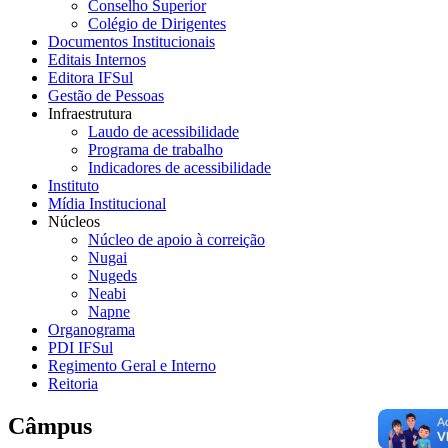
Conselho Superior
Colégio de Dirigentes
Documentos Institucionais
Editais Internos
Editora IFSul
Gestão de Pessoas
Infraestrutura
Laudo de acessibilidade
Programa de trabalho
Indicadores de acessibilidade
Instituto
Mídia Institucional
Núcleos
Núcleo de apoio à correição
Nugai
Nugeds
Neabi
Napne
Organograma
PDI IFSul
Regimento Geral e Interno
Reitoria
Câmpus