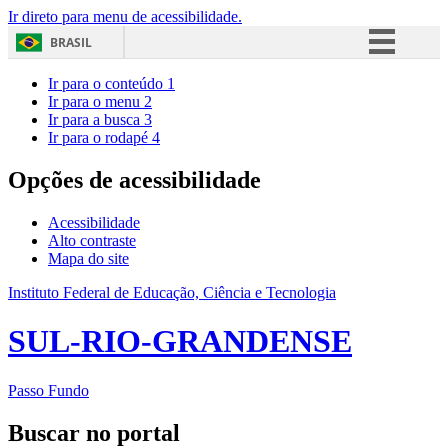
Ir direto para menu de acessibilidade.
BRASIL
Simplifique!
Ir para o conteúdo
1
Ir para o menu
2
Comunica BR
Ir para a busca
3
Ir para o rodapé
4
Participe
Acesso à informação
Opções de acessibilidade
Legislação
Acessibilidade
Canais
Alto contraste
Mapa do site
Instituto Federal de Educação, Ciência e Tecnologia
SUL-RIO-GRANDENSE
Passo Fundo
Buscar no portal