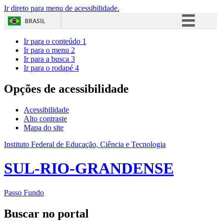
Ir direto para menu de acessibilidade.
BRASIL
Simplifique!
Ir para o conteúdo
1
Ir para o menu
2
Comunica BR
Ir para a busca
3
Ir para o rodapé
4
Participe
Acesso à informação
Opções de acessibilidade
Legislação
Acessibilidade
Canais
Alto contraste
Mapa do site
Instituto Federal de Educação, Ciência e Tecnologia
SUL-RIO-GRANDENSE
Passo Fundo
Buscar no portal