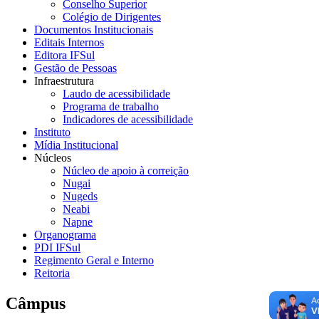
Conselho Superior
Colégio de Dirigentes
Documentos Institucionais
Editais Internos
Editora IFSul
Gestão de Pessoas
Infraestrutura
Laudo de acessibilidade
Programa de trabalho
Indicadores de acessibilidade
Instituto
Mídia Institucional
Núcleos
Núcleo de apoio à correição
Nugai
Nugeds
Neabi
Napne
Organograma
PDI IFSul
Regimento Geral e Interno
Reitoria
Câmpus