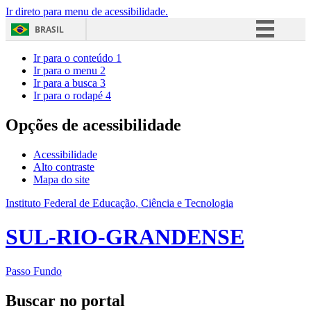
Ir direto para menu de acessibilidade.
BRASIL
Simplifique!
Ir para o conteúdo
1
Ir para o menu
2
Comunica BR
Ir para a busca
3
Ir para o rodapé
4
Participe
Acesso à informação
Opções de acessibilidade
Legislação
Acessibilidade
Canais
Alto contraste
Mapa do site
Instituto Federal de Educação, Ciência e Tecnologia
SUL-RIO-GRANDENSE
Passo Fundo
Buscar no portal