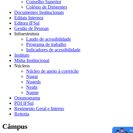
Conselho Superior
Colégio de Dirigentes
Documentos Institucionais
Editais Internos
Editora IFSul
Gestão de Pessoas
Infraestrutura
Laudo de acessibilidade
Programa de trabalho
Indicadores de acessibilidade
Instituto
Mídia Institucional
Núcleos
Núcleo de apoio à correição
Nugai
Nugeds
Neabi
Napne
Organograma
PDI IFSul
Regimento Geral e Interno
Reitoria
Câmpus